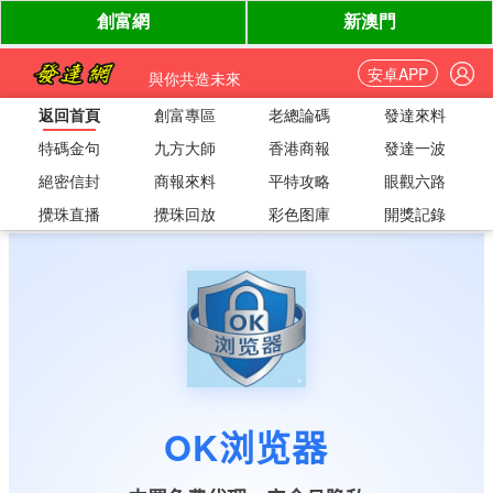
安卓APP
與你共造未來
返回首頁
創富專區
老總論碼
發達來料
特碼金句
九方大師
香港商報
發達一波
絕密信封
商報來料
平特攻略
眼觀六路
攪珠直播
攪珠回放
彩色图庫
開獎記錄