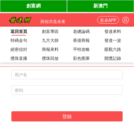
安卓APP
與你共造未來
返回首頁
創富專區
老總論碼
發達來料
特碼金句
九方大師
香港商報
發達一波
絕密信封
商報來料
平特攻略
眼觀六路
攪珠直播
攪珠回放
用戶登錄
彩色图庫
開獎記錄
登錄